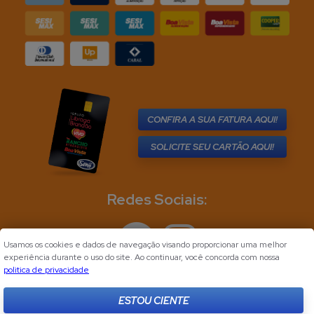
CONFIRA A SUA FATURA AQUI!
SOLICITE SEU CARTÃO AQUI!
Redes Sociais:
Usamos os cookies e dados de navegação visando proporcionar uma melhor
experiência durante o uso do site. Ao continuar, você concorda com nossa
politica de privacidade
ESTOU CIENTE
Desenvolvido por
Flync