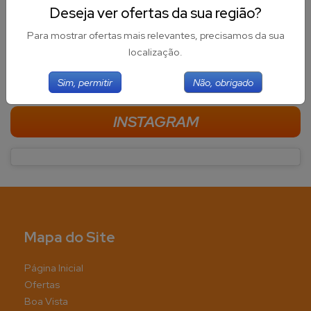
Deseja ver ofertas da sua região?
Para mostrar ofertas mais relevantes, precisamos da sua
localização.
FACEBOOK
Sim, permitir
Não, obrigado
INSTAGRAM
@supermercadosboavista
Mapa do Site
Página Inicial
Ofertas
Boa Vista